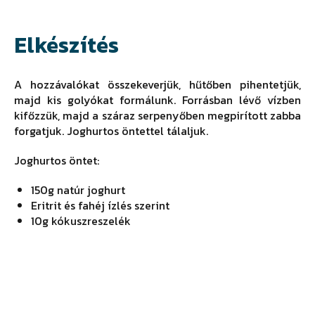
Elkészítés
A hozzávalókat összekeverjük, hűtőben pihentetjük,
majd kis golyókat formálunk. Forrásban lévő vízben
kifőzzük, majd a száraz serpenyőben megpirított zabba
forgatjuk. Joghurtos öntettel tálaljuk.
Joghurtos öntet:
150g natúr joghurt
Eritrit és fahéj ízlés szerint
10g kókuszreszelék