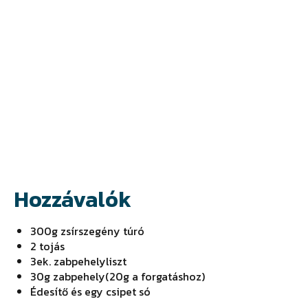
Hozzávalók
300g zsírszegény túró
2 tojás
3ek. zabpehelyliszt
30g zabpehely(20g a forgatáshoz)
Édesítő és egy csipet só