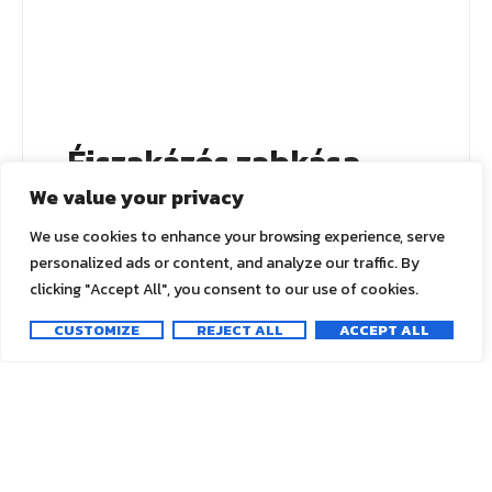
Éjszakázós zabkása
We value your privacy
2023.10.02.
We use cookies to enhance your browsing experience, serve
Tetszőleges mennyiségű zabot önts le annyi
personalized ads or content, and analyze our traffic. By
növényi tejjel ami éppen, hogy ellepi,
clicking "Accept All", you consent to our use of cookies.
édesítsd ízlés szerint, keverd össze és
mehet is éjszakára a hűtőbe! Reggel
CUSTOMIZE
REJECT ALL
ACCEPT ALL
fogyaszd