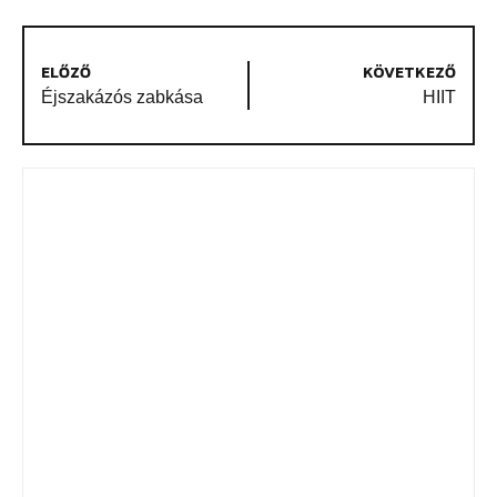
ELŐZŐ
KÖVETKEZŐ
Éjszakázós zabkása
HIIT