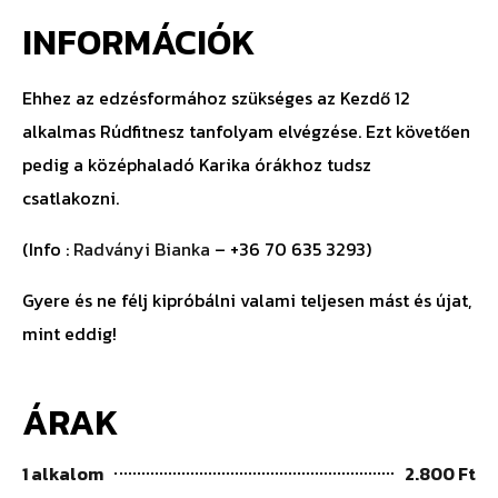
INFORMÁCIÓK
Ehhez az edzésformához szükséges az Kezdő 12
alkalmas Rúdfitnesz tanfolyam elvégzése. Ezt követően
pedig a középhaladó Karika órákhoz tudsz
csatlakozni.
(Info :
Radványi Bianka
– +36 70 635 3293)
Gyere és ne félj kipróbálni valami teljesen mást és újat,
mint eddig!
ÁRAK
1 alkalom
2.800 Ft