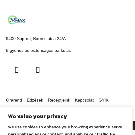
9400 Sopron, Baross utca 24/A
Ingyenes és biztonságos parkolás
Órarend
Edzések
Receptjeink
Kapcsolat
GYIK
Copyright © 2026
Fit-Max Mozgáscentrum
We value your privacy
Általános adatkezelési tájékoztató
We use cookies to enhance your browsing experience, serve
personalized ads or content, and analyze our traffic. By