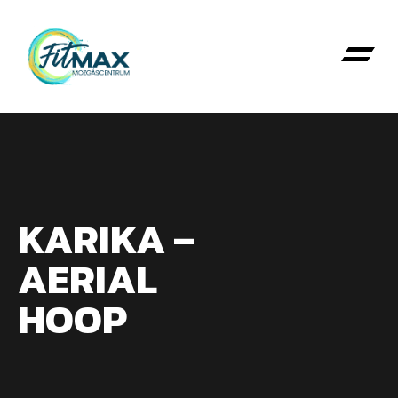
Fit-Max
KARIKA –
AERIAL
HOOP