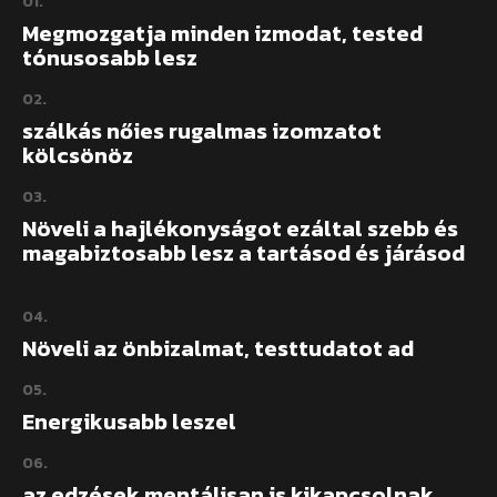
01.
Megmozgatja minden izmodat, tested
tónusosabb lesz
02.
szálkás nőies rugalmas izomzatot
kölcsönöz
03.
Növeli a hajlékonyságot ezáltal szebb és
magabiztosabb lesz a tartásod és járásod
04.
Növeli az önbizalmat, testtudatot ad
05.
Energikusabb leszel
06.
az edzések mentálisan is kikapcsolnak,