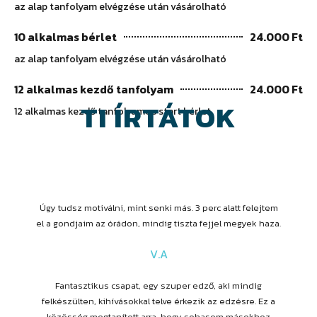
az alap tanfolyam elvégzése után vásárolható
10 alkalmas bérlet
24.000 Ft
az alap tanfolyam elvégzése után vásárolható
12 alkalmas kezdő tanfolyam
24.000 Ft
TI ÍRTÁTOK
12 alkalmas kezdő tanfolyamos start bérlet
Úgy tudsz motiválni, mint senki más. 3 perc alatt felejtem
el a gondjaim az órádon, mindig tiszta fejjel megyek haza.
V.A
Fantasztikus csapat, egy szuper edző, aki mindig
felkészülten, kihívásokkal telve érkezik az edzésre. Ez a
közösség megtanított arra, hogy sohasem másokhoz