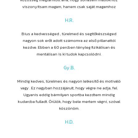
viszonyítsam magam, hanem csak saját magamhoz
H.R.
Bius a kedvességed , türelmed és segítőkészséged
nagyon sok erőt adott számomra az első pillanattól
kezdve. Ebben a 60 percben tényleg fizikálisan és
mentálisan is ki tudok kapcsolódni.
Gy.B.
Mindig kedves, türelmes és nagyon lelkesítő és motiváló
vagy . Ez nagyban hozzájárult, hogy végre ne adja, fel.
Ugyanis eddig bármilyen sportba kezdtem mindig
kudarcba fulladt. Örülök, hogy bele mertem vágni, szóval
köszönöm.
H.D.