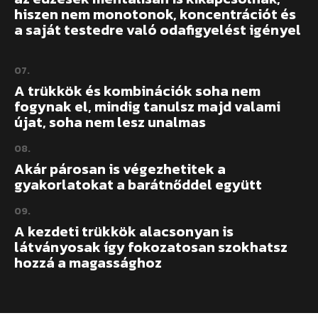
hiszen nem monotonok, koncentrációt és
a saját testedre való odafigyelést igényel
07.
A trükkök és kombinációk soha nem
fogynak el, mindig tanulsz majd valami
újat, soha nem lesz unalmas
08.
Akár párosan is végezhetitek a
gyakorlatokat a barátnőddel együtt
09.
A kezdeti trükkök alacsonyan is
látványosak így fokozatosan szokhatsz
hozzá a magassághoz